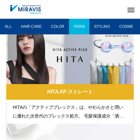
ALL
HAIR CARE
COLOR
PERM
STYLING
COSME
HITA AP ストレート
HITAの「アクティブプレックス」は、やわらかさと潤い
に優れた次世代のプレックス処方。 毛髪保護成分「酒石
酸」と潤い成分「尿素」により、やわらかに動く蝶つがい
HAIR CARE
COLOR
の構造を持つことで、 抜群のやわらかさと、高い水分保
ヘアケア剤
ヘアカラー剤