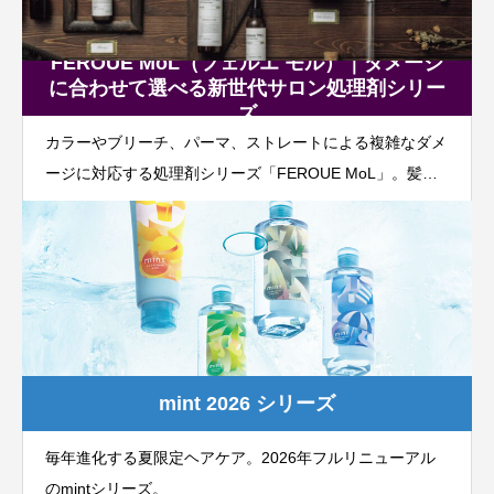
FEROUE MoL（フェルエ モル）｜ダメージ
に合わせて選べる新世代サロン処理剤シリー
ズ
カラーやブリーチ、パーマ、ストレートによる複雑なダメ
ージに対応する処理剤シリーズ「FEROUE MoL」。髪内
部補修・毛髪繊維補修・ダメージホール補修の3方向から
アプローチする独自のファイバーリンクシステムを全商品
に採用。施術や髪質に合わせて必要なアイテムだけを選択
でき、サロンならではの高付加価値メニュー提案を可能に
します。
mint 2026 シリーズ
毎年進化する夏限定ヘアケア。2026年フルリニューアル
のmintシリーズ。