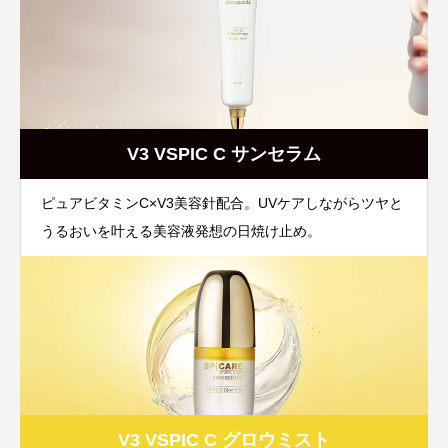
V3 VSPIC C サンセラム
ピュアビタミンC×V3美容針配合。UVケアしながらツヤと
うるおいを叶える美容液発想の日焼け止め。
V3 VSPIC C グロウミスト