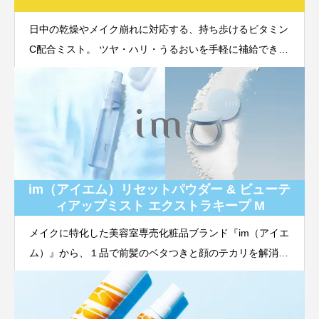
日中の乾燥やメイク崩れに対応する、持ち歩けるビタミン
C配合ミスト。 ツヤ・ハリ・うるおいを手軽に補給できる
新習慣ケア。
im（アイエム）リセットパウダー & ビューテ
ィアップミスト エクストラキープ M
メイクに特化した美容室専売化粧品ブランド『im（アイエ
ム）』から、１品で前髪のベタつきと顔のテカリを解消
し、さらっとした状態に整える「フェイス&バング リセ
ットパウダー」メイクくずれ防止仕上げ用美容液ミスト
「ビューティ アップ ミスト」シリーズから、夏らしく