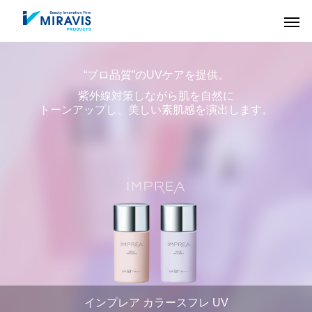
“プロ品質”のUVケアを提供。
紫外線対策しながら肌を自然に
トーンアップし、美しい素肌感を演出します。
HAIR CARE
COLOR
インプレア カラースフレ UV
ヘアケア剤
ヘアカラー剤