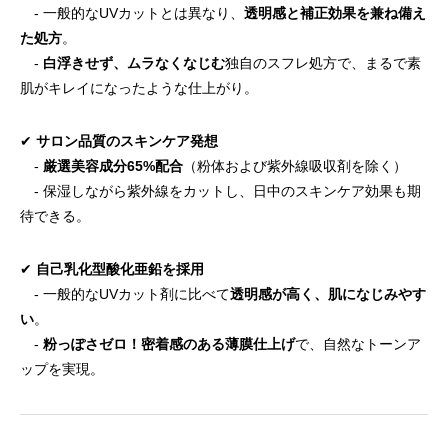
- 一般的なUVカットとは異なり、
透明感と補正効果を兼ね備え
た処方
。
-
白浮きせず、ムラなくなじむ
独自のスフレ処方で、まるで素
肌がキレイになったような仕上がり。
✔
サロン品質のスキンケア発想
-
厳選美容成分65%配合
（粉体および紫外線吸収剤を除く）
- 保湿しながら紫外線をカットし、日中のスキンケア効果も期
待できる。
✔
自己乳化型酸化亜鉛を採用
- 一般的なUVカット剤に比べて
透明感が高く、肌になじみやす
い
。
-
粉っぽさゼロ！密着感のある薄膜仕上げ
で、自然なトーンア
ップを実現。