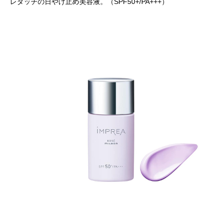
レタッチの日やけ止め美容液。（SPF50+/PA+++）