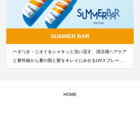
さわやかで透明感あふれるマリンの香りの「ビューティ
アップ ミスト エクストラキープ M」を発売
SUMMER BAR
ベタつき・ニオイをシャキッと洗い流す、清涼感ヘアケア
と紫外線から夏の肌と髪をキレイにみせるUVスプレー／
ミスト。心地よい夏の味方になるアイテムがきっと見つか
るはず。 SUMMER BARで、あなたの夏をクールに快適に
HOME
お知らせ
HOME
スペシャル
SNS
お問い合わせ
PRODUCTS
SPECIAL
MAKERS