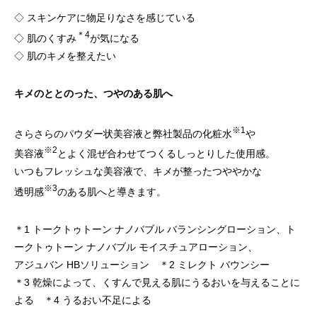
◇ スキンケアに物足りなさを感じている
＊4
◇ 肌のくすみ
が気になる
◇ 肌のキメを整えたい
キメのととのった、つやのある肌へ
※1
さらさらのパウダー状美容液と弊社製品の化粧水
や
※2
美容液
とよく混ぜ合わせてつくるしっとりした使用感。
いつもフレッシュな美容液で、キメが整ったつややかな
※3
透明感
のある肌へと導きます。
＊1 トークトゥトーン ナノバブル バランシングローション、ト
ークトゥトーン ナノバブル モイスチュアローション、
アジュバン HBソリューション ＊2 ミレクト バウンシー
＊3 乾燥によって、くすんで見える肌にうるおいを与えることに
よる ＊4 うるおい不足による