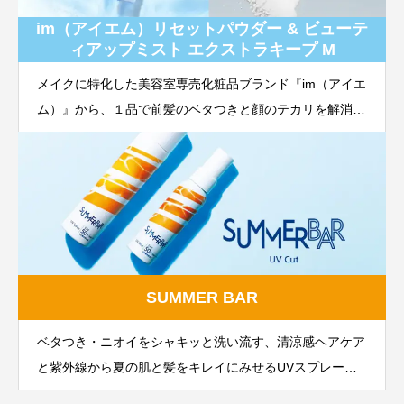
im（アイエム）リセットパウダー & ビューテ
ィアップミスト エクストラキープ M
メイクに特化した美容室専売化粧品ブランド『im（アイエ
ム）』から、１品で前髪のベタつきと顔のテカリを解消
し、さらっとした状態に整える「フェイス&バング リセ
ットパウダー」メイクくずれ防止仕上げ用美容液ミスト
「ビューティ アップ ミスト」シリーズから、夏らしく
さわやかで透明感あふれるマリンの香りの「ビューティ
アップ ミスト エクストラキープ M」を発売
SUMMER BAR
ベタつき・ニオイをシャキッと洗い流す、清涼感ヘアケア
と紫外線から夏の肌と髪をキレイにみせるUVスプレー／
ミスト。心地よい夏の味方になるアイテムがきっと見つか