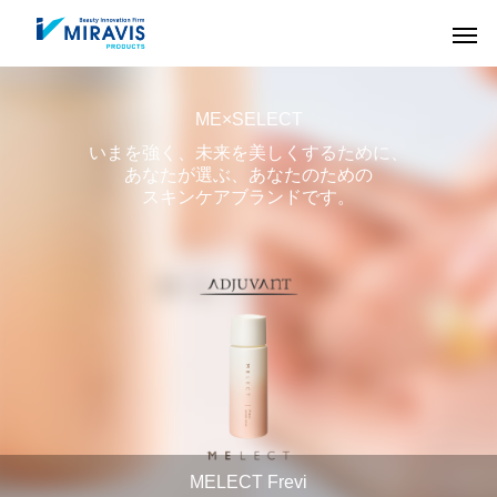
ME×SELECT
いまを強く、未来を美しくするために、
あなたが選ぶ、あなたのための
スキンケアブランドです。
HAIR CARE
COLOR
MELECT Frevi
ヘアケア剤
ヘアカラー剤