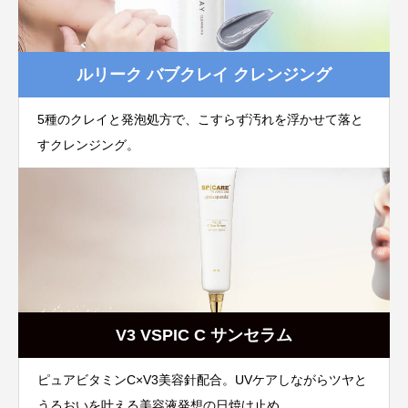
ルリーク バブクレイ クレンジング
5種のクレイと発泡処方で、こすらず汚れを浮かせて落と
すクレンジング。
V3 VSPIC C サンセラム
ピュアビタミンC×V3美容針配合。UVケアしながらツヤと
うるおいを叶える美容液発想の日焼け止め。