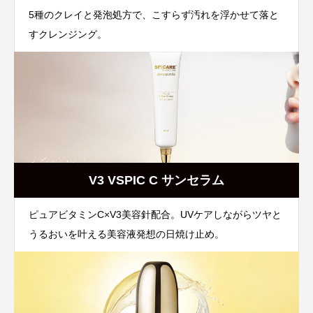
5種のクレイと発泡処方で、こすらず汚れを浮かせて落と
すクレンジング。
V3 VSPIC C サンセラム
ピュアビタミンC×V3美容針配合。UVケアしながらツヤと
うるおいを叶える美容液発想の日焼け止め。