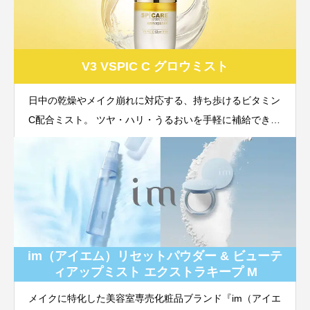
V3 VSPIC C グロウミスト
日中の乾燥やメイク崩れに対応する、持ち歩けるビタミン
C配合ミスト。 ツヤ・ハリ・うるおいを手軽に補給できる
新習慣ケア。
im（アイエム）リセットパウダー & ビューテ
ィアップミスト エクストラキープ M
メイクに特化した美容室専売化粧品ブランド『im（アイエ