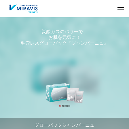
炭酸ガスのパワーで、
お肌を元気に！
毛穴レスグローパック『ジャンパーニュ』
HAIR CARE
COLOR
グローパックジャンパーニュ
ヘアケア剤
ヘアカラー剤