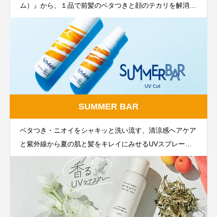
ム）』から、１品で前髪のベタつきと顔のテカリを解消
し、さらっとした状態に整える「フェイス&バング リセ
ットパウダー」メイクくずれ防止仕上げ用美容液ミスト
「ビューティ アップ ミスト」シリーズから、夏らしく
さわやかで透明感あふれるマリンの香りの「ビューティ
アップ ミスト エクストラキープ M」を発売
SUMMER BAR
ベタつき・ニオイをシャキッと洗い流す、清涼感ヘアケア
と紫外線から夏の肌と髪をキレイにみせるUVスプレー／
ミスト。心地よい夏の味方になるアイテムがきっと見つか
るはず。 SUMMER BARで、あなたの夏をクールに快適に