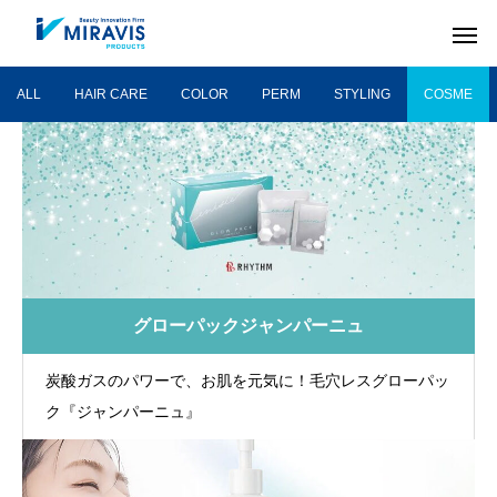
ALL
HAIR CARE
COLOR
PERM
STYLING
COSME
グローパックジャンパーニュ
炭酸ガスのパワーで、お肌を元気に！毛穴レスグローパッ
ク『ジャンパーニュ』
HAIR CARE
COLOR
ヘアケア剤
ヘアカラー剤