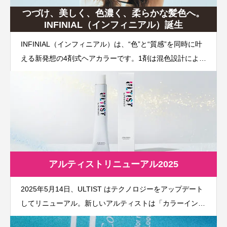
つづけ、美しく、色濃く、柔らかな髪色へ。
INFINIAL（インフィニアル）誕生
INFINIAL（インフィニアル）は、“色”と“質感”を同時に叶
える新発想の4剤式ヘアカラーです。1剤は混色設計により
単品でも美しい発色を実現し、独自の「ナノ透明感エフェ
クト」により色濃く柔らかな質感へ導きます。2剤のCAオ
キサイドは金属イオンを封鎖し、発熱・発泡・不染まりを
抑えて安定した発色をサポート。3剤のCTパウダーは過炭
酸ナトリウムとシスチンの力で均一なメラニン分解と補修
を同時に行い、透明感を高めます。4剤のCTフォームは残
留アルカリを除去し、染料とシスチンを定着させることで
アルティストリニューアル2025
ツヤ・指通り・透明感を仕上げまで持続させます。
2025年5月14日、ULTIST はテクノロジーをアップデート
してリニューアル。新しいアルティストは「カラーインコ
アテクノロジー」 がアップデート！タンパク変性に着目