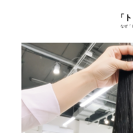
「ト
なぜ「