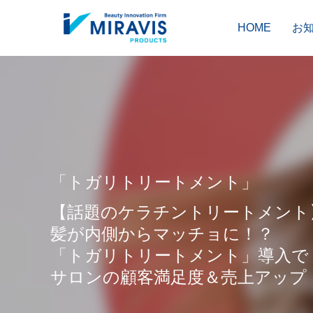
HOME
お
「トガリトリートメント」
【話題のケラチントリートメント
髪が内側からマッチョに！？
「トガリトリートメント」導入で
サロンの顧客満足度＆売上アップ
HAIR CARE
COLOR
ヘアケア剤
ヘアカラー剤