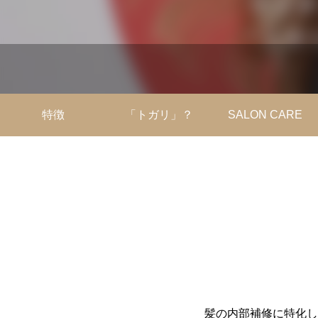
特徴
「トガリ」？
SALON CARE
髪の内部補修に特化し