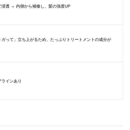
浸透 → 内側から補修し、髪の強度UP
トガって」立ち上がるため、たっぷりトリートメントの成分が
アラインあり