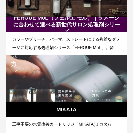
FEROUE MoL（フェルエ モル）｜ダメージ
に合わせて選べる新世代サロン処理剤シリー
ズ
カラーやブリーチ、パーマ、ストレートによる複雑なダメ
ージに対応する処理剤シリーズ「FEROUE MoL」。髪内
部補修・毛髪繊維補修・ダメージホール補修の3方向から
アプローチする独自のファイバーリンクシステムを全商品
に採用。施術や髪質に合わせて必要なアイテムだけを選択
でき、サロンならではの高付加価値メニュー提案を可能に
します。
MIKATA
工事不要の水質改善カートリッジ「MIKATA(ミカタ)」