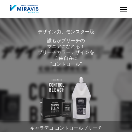
デザイン力、モンスター級
誰もがブリーチの
マニアになれる！
ブリーチカラーデザインを
自由自在に
“コントロール”
HAIR CARE
COLOR
キャラデコ コントロールブリーチ
ヘアケア剤
ヘアカラー剤