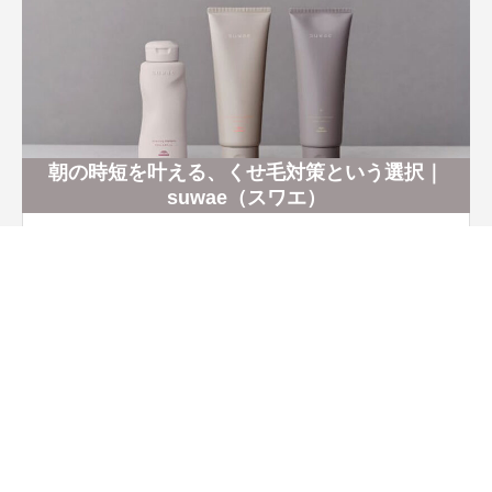
朝の時短を叶える、くせ毛対策という選択｜
suwae（スワエ）
毎朝のアイロン時間を減らす、くせ毛対策ホームケア。根
元からやわらかく整え、扱いやすい髪へ。美容室専売ブラ
HOME
スペシャル
SNS
お問い合わせ
ンド「suwae」の導入提案ページです。
HOME
お知らせ
PRODUCTS