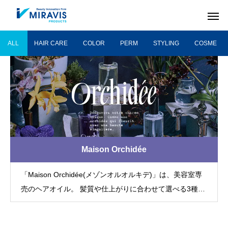
ALL
HAIR CARE
COLOR
PERM
STYLING
COSME
Maison Orchidée
「Maison Orchidée(メゾンオルオルキデ)」は、美容室専
売のヘアオイル。 髪質や仕上がりに合わせて選べる3種類
のオイルで、お客様の個性を引き出します。 ヘアケアの
HAIR CARE
COLOR
提案を強化し、売上向上に貢献します。
ヘアケア剤
ヘアカラー剤