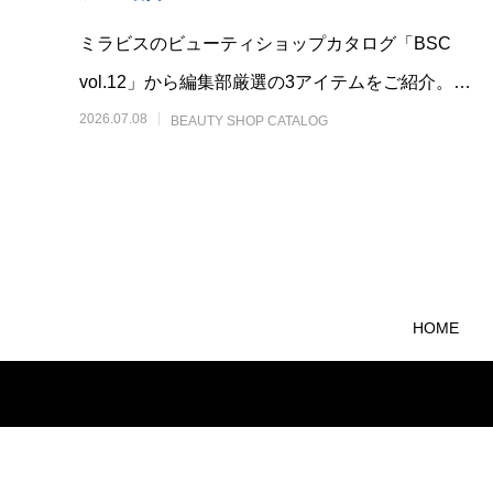
ミラビスのビューティショップカタログ「BSC
vol.12」から編集部厳選の3アイテムをご紹介。座
るだけの骨盤底筋マット「ペルフィット」、旅
2026.07.08
BEAUTY SHOP CATALOG
HOME