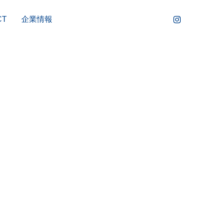
CT
企業情報
COSME
OTHERS
コスメ
その他